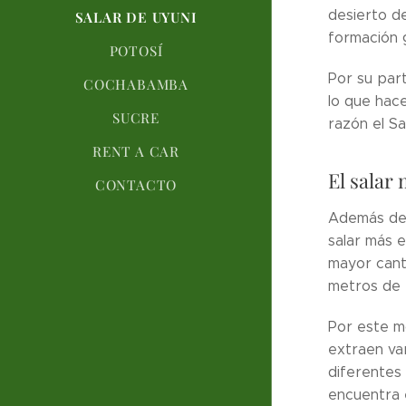
desierto d
SALAR DE UYUNI
formación 
POTOSÍ
Por su par
COCHABAMBA
lo que hace
SUCRE
razón el Sa
RENT A CAR
El salar
CONTACTO
Además de 
salar más 
mayor cant
metros de 
Por este m
extraen var
diferentes 
encuentra 