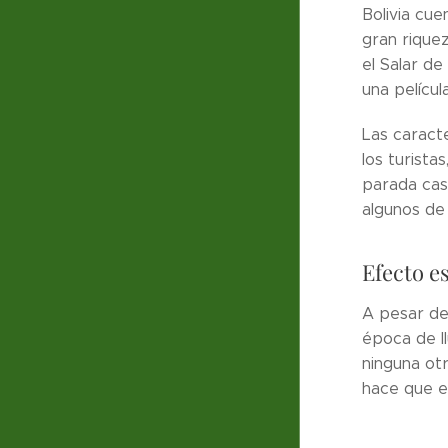
Bolivia cu
gran rique
el Salar de
una película
Las caracte
los turista
parada casi
algunos de 
Efecto e
A pesar de 
época de l
ninguna ot
hace que el